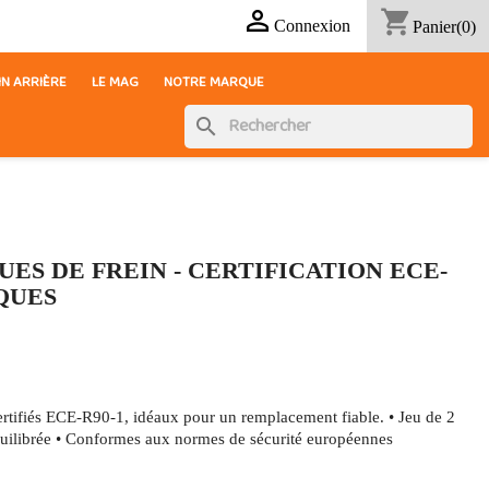

shopping_cart
Connexion
Panier
(0)
IN ARRIÈRE
LE MAG
NOTRE MARQUE
search
UES DE FREIN - CERTIFICATION ECE-
SQUES
tifiés ECE-R90-1, idéaux pour un remplacement fiable. • Jeu de 2
uilibrée • Conformes aux normes de sécurité européennes