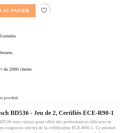
favorite_border
 AU PANIER
écurisées
 heures
r + de 2000 clients
du produit
sch BD536 - Jeu de 2, Certifiés ECE-R90-1
BD536 sont conçus pour offrir des performances efficaces et
les exigences strictes de la certification ECE-R90-1. Ce produit