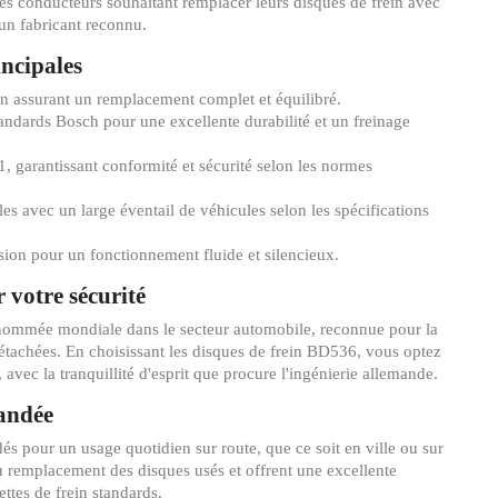
 les conducteurs souhaitant remplacer leurs disques de frein avec
’un fabricant reconnu.
incipales
in assurant un remplacement complet et équilibré.
andards Bosch pour une excellente durabilité et un freinage
, garantissant conformité et sécurité selon les normes
les avec un large éventail de véhicules selon les spécifications
sion pour un fonctionnement fluide et silencieux.
 votre sécurité
nommée mondiale dans le secteur automobile, reconnue pour la
détachées. En choisissant les disques de frein BD536, vous optez
avec la tranquillité d'esprit que procure l'ingénierie allemande.
andée
 pour un usage quotidien sur route, que ce soit en ville ou sur
u remplacement des disques usés et offrent une excellente
ttes de frein standards.