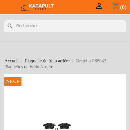

shopping_cart

(0)
search
Accueil
Plaquette de frein arrière
Brembo P68043
Plaquettes de Frein Arrière
NEUF