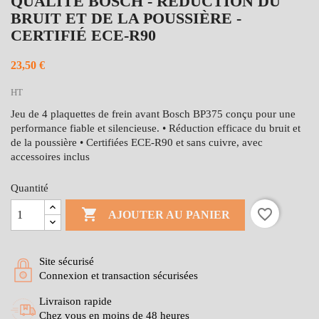
QUALITÉ BOSCH - RÉDUCTION DU
BRUIT ET DE LA POUSSIÈRE -
CERTIFIÉ ECE-R90
23,50 €
HT
Jeu de 4 plaquettes de frein avant Bosch BP375 conçu pour une
performance fiable et silencieuse. • Réduction efficace du bruit et
de la poussière • Certifiées ECE-R90 et sans cuivre, avec
accessoires inclus
Quantité

favorite_border
AJOUTER AU PANIER
Site sécurisé
Connexion et transaction sécurisées
Livraison rapide
Chez vous en moins de 48 heures