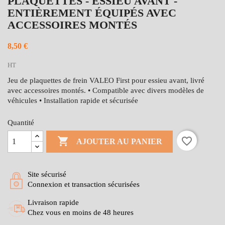
PLAQUETTES - ESSIEU AVANT -
ENTIÈREMENT ÉQUIPÉS AVEC
ACCESSOIRES MONTÉS
8,50 €
HT
Jeu de plaquettes de frein VALEO First pour essieu avant, livré
avec accessoires montés. • Compatible avec divers modèles de
véhicules • Installation rapide et sécurisée
Quantité

favorite_border
AJOUTER AU PANIER
Site sécurisé
Connexion et transaction sécurisées
Livraison rapide
Chez vous en moins de 48 heures